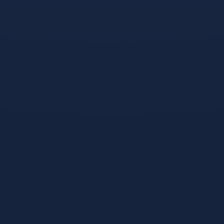
发表评论:
名称(*)
邮箱
主页