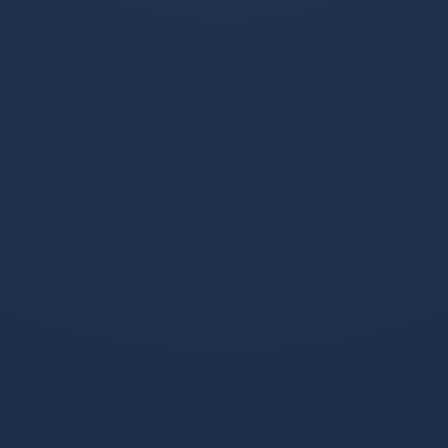
比公司已经投资了运动饮料BodyArmor以及棒球名将杰特
创立的球员论坛。
他!影响力已超越篮球
历史第二分卫。科比是乔丹之后最伟大的得分后卫，是
NBA历史中仅次于乔丹的二号位球员，他是一个篮球时代的
标志。保罗-乔治这样评价科比：“科比就是我的乔丹，他是
我仰视的偶像，是最棒的球员。”
体育文化的标志。科比的影响力超越了篮球范畴，成为
体育文化的标志人物。《外交政策》在2015年评选出对中
美关系未来发展发挥重要作用的50人，入选者来自多个领
域，其中体育界只有科比一人上榜。