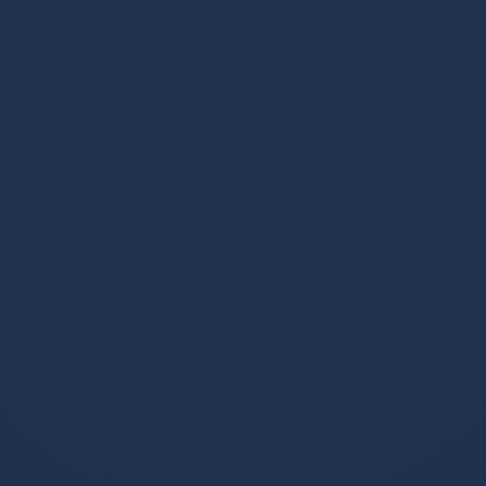
赛场内外的杰出表现为科比带来滚滚财源，他职业生涯
总计赚了6.58亿美元，其中打球工资总计3.28亿美元，商业
收入3.3亿美元。
在《福布斯》推出的过去10年体坛收入榜上，科比以4.
75亿美元位列第三位，仅次于伍兹和梅威瑟，是NBA球员
吸金大王，力压詹姆斯(最近10年收入4.72亿美元)。
科比的赞助商包括耐克、可口可乐、奔驰、宇舶表、阿
里巴巴、帕尼尼以及土耳其航空等。科比在2013年成立了
以自己名字命名的公司，继续扩大在商业领域的影响力。科