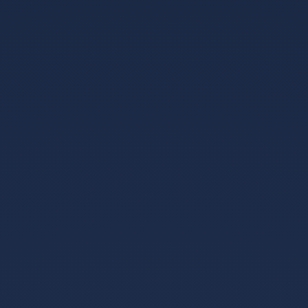
公益荣耀不能少。追逐篮球梦想的科比名利双收，他不
忘回馈社会。科比与他的妻子瓦妮莎成立了科比瓦妮莎慈善
基金会，为需要帮助的青少年以及相关家庭提供支援。科比
夫妇的慈善之举不仅仅局限在美国，他们还与海外多家慈善
机构合作，比如科比曾与中国宋庆龄基金会共同举办公益活
动。
凭借在慈善领域的杰出表现，科比在2015年获得比尔-
沙曼人道主义奖，该奖项以NBA名宿比尔-沙曼命名，用于
表彰为公益事业做出贡献的明星，NBA现役球员中获得这份
荣誉的只有科比一人。
他征服过亿球迷还引巨星拜师