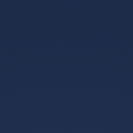
科比是后乔丹时代NBA第一男神，在全球范围内粉丝过
亿，在NBA第一海外市场中国更是人气爆棚。对于科比在中
国的魅力指数，湖人随队记者布雷斯纳汉坦言：“中国有13
亿人，但找到科比一点也不难，被记者和球迷团团围住的那
个就是。”
球衣销售榜是最能体现球星魅力的，科比NBA生涯7次
在榜单上称王。即便由于伤病等原因人气略有下滑，科比在
海外尤其是中国市场依旧是球迷第一宠儿，球衣销量妥妥第
一。
科比不但是球迷的偶像，他还拥有一批球星粉丝。詹姆
斯珍藏着科比的签名球衣，库里专门找科比在全明星战袍上
签名。诸如韦德、杜兰特、韦少、阿尔德里奇、安东尼-戴
维斯、保罗-乔治、莱昂纳德和欧文等现役巨头，都是科比