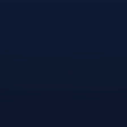
TOP1意外指数：★★★★★ 中国选手谌利军在候场热身时抽筋 男子举重62公斤级总成绩世界纪录保持者、中国选手谌利军在候场热身时抽筋，丢掉“十拿九稳”的金牌，成为8日里约奥运会举重赛场的最大意外。回顾百年奥运历史，因为各种意外痛失...
10
米兰体育网页版-包含热刺连胜收官，欧战资格前景大有望的词条
1、请不要轻信以留言中大神的名义组建的群聊或发起的合买，避免经济损失。 2、每天最后的更新时间为23:00，希望大家不要太晚发单。 今天的专家推荐如下，请您谨慎参考： 博胆 方案 周三002 英超 南安普敦VS托...
最新文章
米兰体育官网-曼联强势拿下爱尔兰，穆勒成为关键先生
3小时前
米兰登录入口-唯一性之战，当马克西的统治力遇上开拓者的战
术铁幕—一场改写CBA格局的非对称胜利
7小时前
米兰体育入口-门迪的节奏如无形之手，埃及以古典效率轻取比
利时—一场控场美学的完美演绎
11小时前
中国米兰体育-首先，扩展思维以构思标题。这个事件具备极强