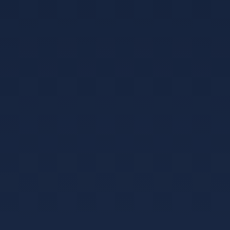
0、28000、29000、30000、31000、32000和33000分
纪录都由科比保持。
他拥有15大荣誉
NBA7大荣誉全包揽。在科比20年的职业生涯中，与乔
丹一样，实现了总冠军、常规赛MVP、总决赛MVP、全明
星赛MVP、得分王、最佳阵容和最佳防守阵容7大荣誉大满
贯。这其中包括一次常规赛MVP，两次总决赛MVP，4次全
明星MVP与佩蒂特并列历史第一。
科比20年职业生涯为湖人赚下5座总冠军奖杯
此外他在成为湖人五冠王的同时，还拿到了包括得分王
在内的8项队史第一，可以这样讲，他就是紫金军历史头号