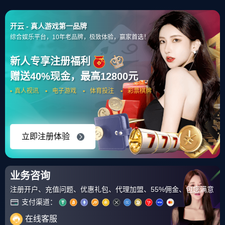
首页
新闻聚焦
正文
米兰百家乐-关于逆转胜利，球队
实现了不可能的任务的信息
米兰体育
8个月前
(11-28)
阅读数 755
#新闻聚焦
科比离开了，但那一串串闪光的足迹会永远留在历史中
熠熠生辉。今天从大数据角度解读科比”这一辈子”取得了怎
样的成就。
与这个世界所有的生命一样，一个运动员的职业生涯也
要经历生老病死的过程，只不过这里的“死”指的是运动生涯