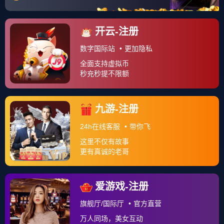
的结束。4月14日，科比终于可以卸下担当，转身向这个世
界挥手，大喊一声“我要离开了”。
科比离开了，但那一串串闪光的足迹会永远留在历史中
熠熠生辉。今天从数据角度解读科比”这一辈子”取得了怎样
的成就。
他赢了996场比赛国家队胜率百分百
在K教练执教美国男篮期间，在他眼中科比就是最好的
球员，是国家队的精神领袖。强大如美国队也并非一直战无
不胜，他们在02年世锦赛、04年奥运会以及06年世锦赛都
吃到败仗与金牌无缘。科比在2007年代表美国队出战，当
时美国媒体在报道这个消息时有这样一句：“我们最棒的球