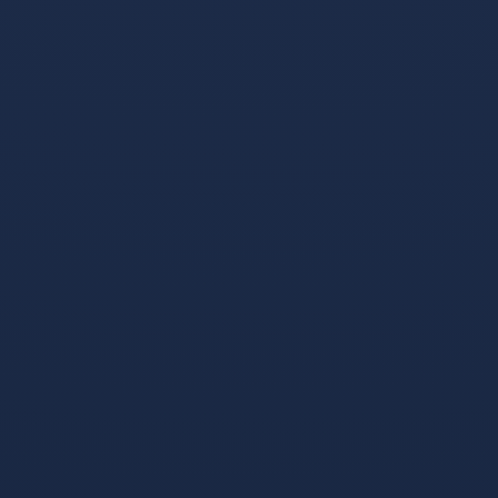
本文仅代表作者米兰体育观点立场。
本文系作者授权米兰体育发表，未经许可，不得转载。
上一篇：
中国米兰体育-鲁能客场连胜，全队全力备战奋力一搏
下一篇：
ac米兰-尼斯连胜收官，法甲积分位列前茅的简单介绍
相关文章
米兰体育app入口-核心冲突，太阳爆冷深圳队—这本身就是一个巨大的反差，CBA球队爆冷战胜NBA级别的豪门，具有天然的戏剧性和新闻性
核心人物： “杜兰特”——他是太阳队的绝对核心，也是在这场“爆冷”中表现最挣扎或最亮眼的焦点（取决于叙事角度）。...
1天前
22阅读
#新闻聚焦
米兰体育下载-（扩展思维）
《唯一性的注脚：当拉文用“证明”撕裂质疑，活塞以“横扫”定义纪元》 的核心在于： 唯一性（注脚）：将比赛定义为历...