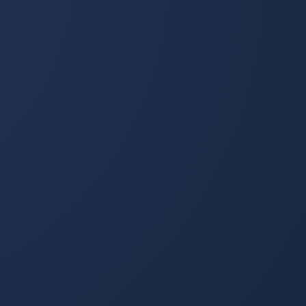
米兰真人-绝无仅有的双城对决，当F1的
速度与凯尔特人的铁血，在同一天定义唯
一
2天前
米兰-独行之志，封锁与接管—当约基奇
，
在2026世界杯写下唯一答案
2天前
标签列表
那
己的
起
。