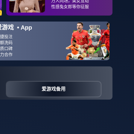
米兰体育官网-掌控时间的人，当火箭的
关
节奏哲学与浓眉的接管艺术，定义两种
越
胜利的唯一性
13小时前
米兰体育网页版-孤勇者之夜，当奥纳纳
在德国战车前竖起唯一的高墙
方
21小时前
并
浏览更多
热门
1
欧
ac米兰下载-摩洛哥对阵瑞典，迪亚斯，大场面先生的绿茵传奇
当摩洛哥与瑞典在绿茵场上相遇,这不仅是两个国家足球风格的碰撞，更是一场属于“大场面先生”的舞台，而此刻，聚光灯正聚焦在一位名字响彻足坛的球员身上——迪亚斯，他并非瑞典人，也非摩洛哥人，但在这场虚构的经典对决中，他成为了那个决定比赛走向的关键...
2
ac米兰下载-当开拓者粉碎骑士的铠甲，布克如何用一场比赛完成从尖刀到统帅的蜕变
终场哨响,比分定格在112:105，波特兰开拓者队的更衣室里，没有震耳欲聋的狂欢，只有一种如释重负、混合着巨大喜悦的平静，德文·布克坐在自己的更衣柜前，额头上的汗水还在缓缓滑落，毛巾搭在肩上，他微微低着头，看着地板上某个不存在的点，队友们陆...
的