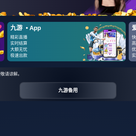
称号，它不属于那些只在普通比赛中闪耀的球员，而是专为那些在
的勇士所设，迪亚斯正是这样的球员——他拥有冷静的头脑、卓
,比赛往往陷入胶着，这时，迪亚斯的作用便凸显出来，他能在对
一记远射重燃希望，能在点球大战中从容走向罚球点，这种能力
闻名,球员个人能力突出，擅长小范围配合，瑞典足球则代表了北
力强，这两支风格迥异的球队相遇，本身就是一场足球哲学的对
角色，面对瑞典的坚固防守，他利用出色的盘带和视野，为摩洛哥