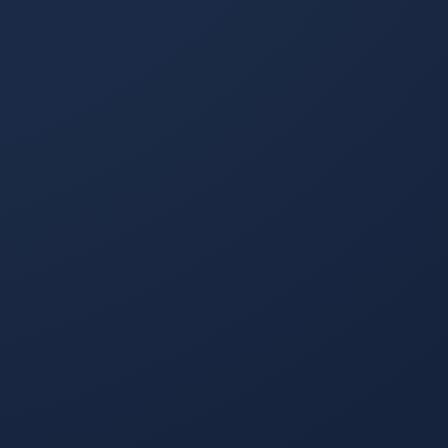
，鹈鹕加时鏖战力克快船