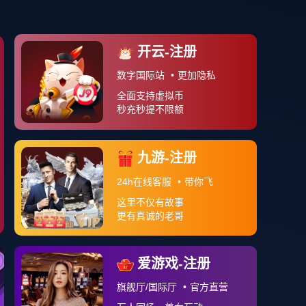
米兰体育
米兰登录入口-扩展
52分钟前
米兰捕鱼-星光与寒锋，当帕尔默的灵光
，
刺破北欧寒夜，皇家社会在命运悬丝上
对
独舞
5小时前
米兰真人-绿茵孤本，当皇马的白衣遇上
威尔士的红龙，孙兴慜的唯一性在舞台
中央加冕
9小时前