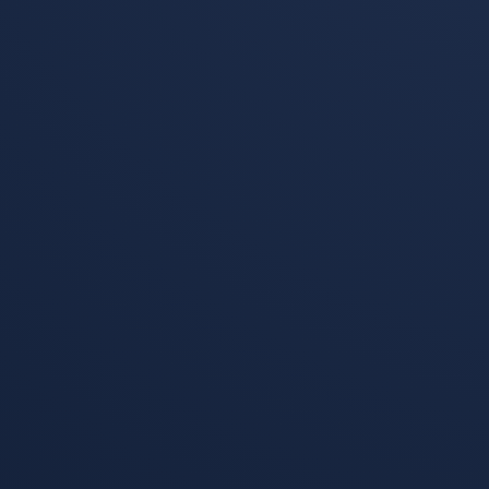
版权声明
本文仅代表作者米兰体育观点立场。
本文系作者授权米兰体育发表，未经许可，不得
上一篇：
ac米兰官网-东决关键战之夜，德布劳内以个
相关文章
米兰捕鱼-星光与寒锋，当帕尔默的灵光