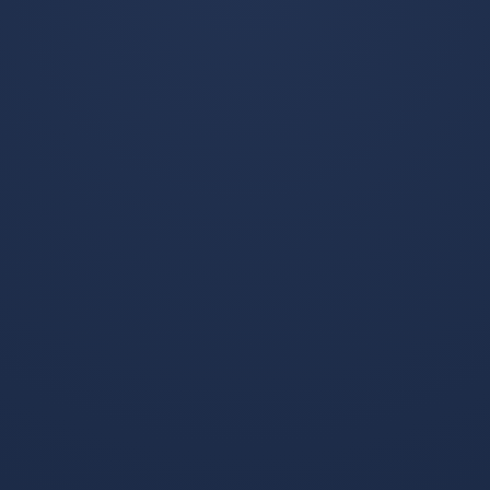
为宝贵,当其他球员因紧张而动作变形时，迪亚斯依然能保持冷静
就能提升全队的信心，这就是领袖球员的价值。
先生”
生活中，我们每个人都会面对自己的“摩洛哥对阵瑞典”时刻——
着：在压力下保持专注，在挑战中寻找机会，在关键时刻相信自
从不失败的人，而是在最重要时刻敢于承担责任、并能从挫折中站
是信心的基础，专注是发挥的关键，而勇气则是超越平凡的翅膀