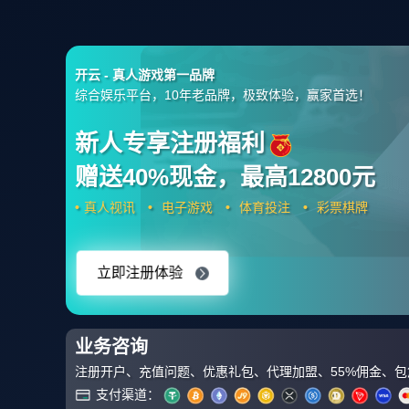
首页
赛程公布
首页
新闻聚焦
正文
ac米兰下载-摩洛哥对阵
米兰体育
5个月前
(03-10)
阅读数 5398
#新
当摩洛哥与瑞典在绿茵场上相遇,这不仅是两个国
聚光灯正聚焦在一位名字响彻足坛的球员身上—
决中，他成为了那个决定比赛走向的关键先生，用
大场面先生：定义传奇的时刻