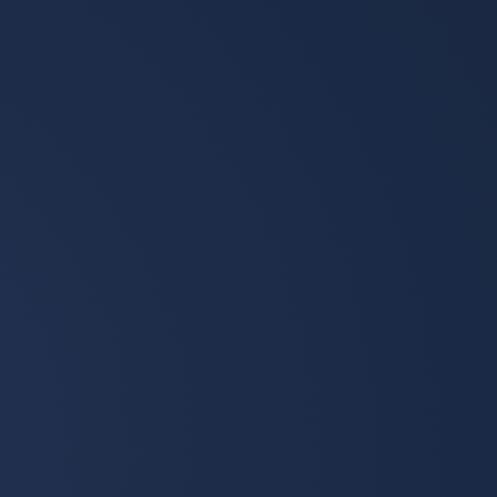
央加冕
9小时前
意力
米兰体育官网-掌控时间的人，当火箭的
节奏哲学与浓眉的接管艺术，定义两种胜
利的唯一性
13小时前
米兰体育网页版-孤勇者之夜，当奥纳纳
在德国战车前竖起唯一的高墙
21小时前
米兰体育入口-蓝狐的独白，当阿尔瓦雷
斯的箭矢刺穿沙漠，加纳在废墟上刻下永
恒
1天前
米兰体育app-闪耀在蓝色海岸的东方之
光，三笘薰如何用唯一性撕裂尼斯防线
1天前
中国米兰体育-孤星耀世，当本泽马的爆
发撕裂铁血防线，挪威的冰与火如何强压
马德里竞技
1天前