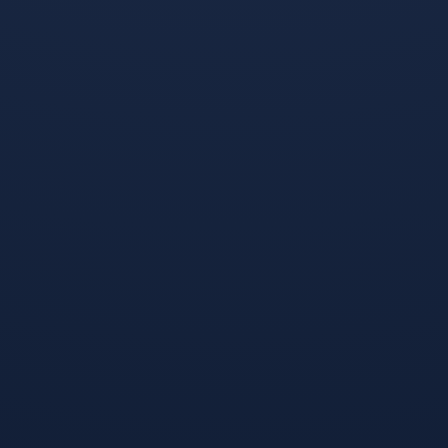
威尔士的红龙，孙兴慜的唯一性在舞台中央加冕
足球世界里,从不缺少“强强对话”，却罕有“唯一性”的瞬间，但当皇马的白色战袍与威尔士的红色巨龙在同一个时空交叠，当亚洲之...
节奏哲学与浓眉的接管艺术，定义两种胜利的唯一
体育世界里，胜利常常被简化为数据的堆砌或天赋的对比，但真正让人铭记的时刻，往往诞生于一种难以复制的“唯一性”——那种将特...
斯的箭矢刺穿沙漠，加纳在废墟上刻下永恒
在足球的世界里,唯一性从来不是指比分板上冰冷的数字，而是指那些被时间反复冲刷后，依然在记忆底片上清晰成像的瞬间，当一个来...