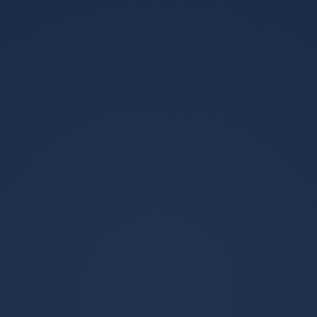
见的“比赛大脑”——在高压环境下，他的决策能力反而提升，注