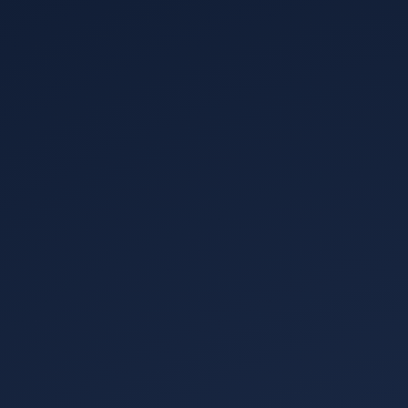
前场注入活力；而在对抗摩洛哥的技术流时，他
成为任何战术体系中都渴望拥有的球员。